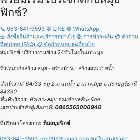
ฟิกซ์?
📞
063-841-9593
💬
LINE
🟢
WhatsApp
🧺
สั่งซื้อสินค้าและบริการอย่างไร
🛟
การชำระเงิน
💳
คำถาม
ที่พบบ่อย (FAQ)
📋
ข้อกำหนดและเงื่อนไข
สมุยฟิกซ์ บริการงานช่าง 24ชั่วโมงในเกาะมุย
รับเหมาก่อสร้าง สมุย · สร้างบ้าน · สร้างสระว่ายน้ำ
สำนักงาน: 64/33 หมู่ 2 ต.แม่น้ำ อ.เกาะสมุย จ.สุราษฎร์ธานี
84330
พื้นที่บริการ: ทั่วเกาะสมุย รวมตำบลลิปะน้อย
เลขประจำตัวผู้เสียภาษี:
0865565000940
ที่ปรึกษาโครงการ:
ทีมสมุยฟิกซ์
063-841-9593
cdc995@gmail.com
ขอใบเสนอราคา