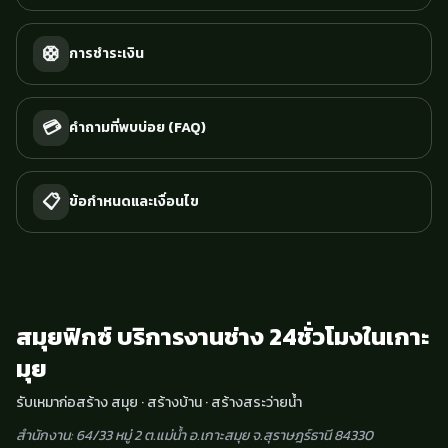
🛟
การชำระเงิน
💳
คำถามที่พบบ่อย (FAQ)
📋
ข้อกำหนดและเงื่อนไข
สมุยฟิกซ์ บริการงานช่าง 24ชั่วโมงในเกาะ
มุย
รับเหมาก่อสร้าง สมุย · สร้างบ้าน · สร้างสระว่ายน้ำ
สำนักงาน: 64/33 หมู่ 2 ต.แม่น้ำ อ.เกาะสมุย จ.สุราษฎร์ธานี 84330